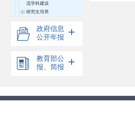
流学科建设
研究生培养
学位与研究生教育质量保障
体系建设
政府信息
+
高等教育教材
公开年报
精品视频公开课、资源共享
课及国家精品在线开放课程
教育部公
+
协同育人
报、简报
产学合作协同育人项目申报
指南、立项名单
高等学校与法律实务部门人
员互聘“双千计划”入选人员
名单
农科教合作人才培养基地名
单
实践教学规范研究项目立项
名单