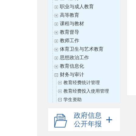
职业与成人教育
高等教育
课程与教材
教育督导
教师工作
体育卫生与艺术教育
思想政治工作
教育信息化
财务与审计
教育经费统计管理
教育经费投入使用管理
学生资助
年度中国学生资助发展报告
政府信息
本专科生国家奖学金获奖名
公开年报
单
会计领军人才选拔