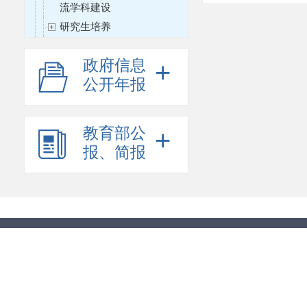
流学科建设
研究生培养
学位与研究生教育质量保障
体系建设
政府信息
+
高等教育教材
公开年报
精品视频公开课、资源共享
课及国家精品在线开放课程
教育部公
+
协同育人
报、简报
紧缺人才培养
名誉博士审批
高等学校实验室管理
高等学校文献保障体系及图
书情报
直属高校基本建设管理
高等学校后勤及节能减排
学校安全生产