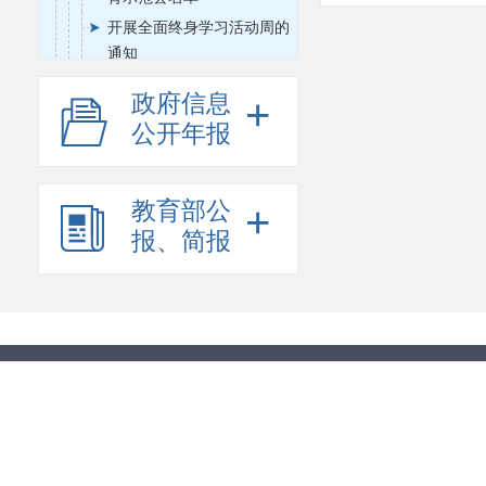
开展全面终身学习活动周的
通知
继续教育专业管理
政府信息
+
职业教育宣传
公开年报
高等教育
课程与教材
教育部公
+
教育督导
报、简报
教师工作
体育卫生与艺术教育
思想政治工作
教育信息化
财务与审计
国际合作与交流
语言文字工作
科学研究
其他