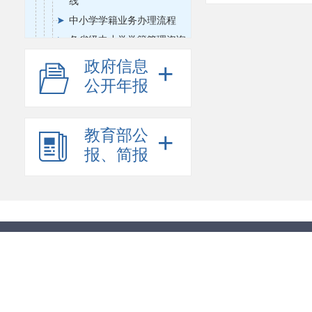
线
中小学学籍业务办理流程
各省级中小学学籍管理咨询
服务信息
政府信息
+
德育与校外教育
公开年报
中小学学校管理
装备与信息化
教育部公
+
职业与成人教育
报、简报
高等教育
课程与教材
教育督导
教师工作
体育卫生与艺术教育
思想政治工作
教育信息化
财务与审计