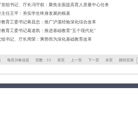
厅党组书记、厅长冯守权：聚焦全面提高育人质量中心任务
委主任王平：夯实学生终身发展的根基
委教育工委书记蒋昌忠：推广泸溪经验深化综合改革
教育工委书记葛道凯：推进基础教育“五个现代化”
党组书记、厅长周荣：乘势而为深化基础教育改革
息
每页20条信息
页数：1/1
首页
上一页
下一页
末页
跳转至第