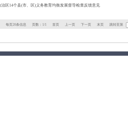
治区14个县(市、区)义务教育均衡发展督导检查反馈意见
每页20条信息
页数：1/1
首页
上一页
下一页
末页
跳转至第