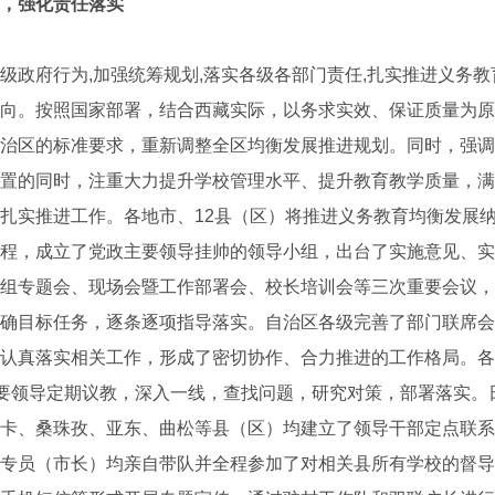
，强化责任落实
府行为,加强统筹规划,落实各级各部门责任,扎实推进义务教
向。按照国家部署，结合西藏实际，以务求实效、保证质量为原
治区的标准要求，重新调整全区均衡发展推进规划。同时，强调“
置的同时，注重大力提升学校管理水平、提升教育教学质量，满足
扎实推进工作。各地市、12县（区）将推进义务教育均衡发展
程，成立了党政主要领导挂帅的领导小组，出台了实施意见、实
组专题会、现场会暨工作部署会、校长培训会等三次重要会议，
确目标任务，逐条逐项指导落实。自治区各级完善了部门联席会
认真落实相关工作，形成了密切协作、合力推进的工作格局。各
主要领导定期议教，深入一线，查找问题，研究对策，部署落实。
卡、桑珠孜、亚东、曲松等县（区）均建立了领导干部定点联系
专员（市长）均亲自带队并全程参加了对相关县所有学校的督导