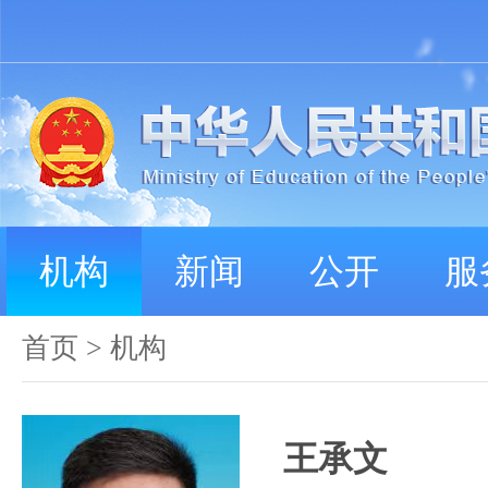
机构
新闻
公开
服
首页
>
机构
王承文