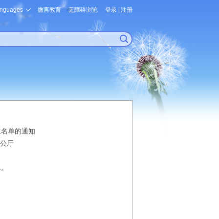
nguages
微言教育
无障碍浏览
登录
|
注册
位名单的通知
公厅
单。