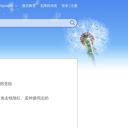
nguages
微言教育
无障碍浏览
登录
|
注册
部党组
记，免去钱旭红、孟钟捷同志的