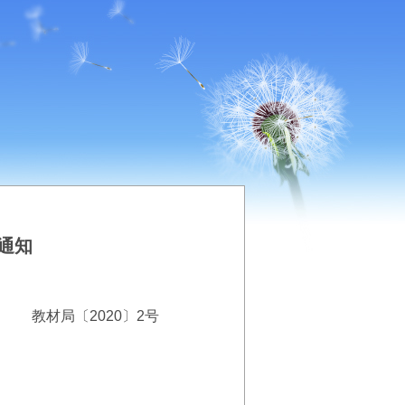
通知
教材局〔2020〕2号