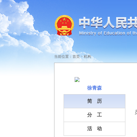
当前位置：
首页
>
机构
徐青森
简
历
分
工
活
动