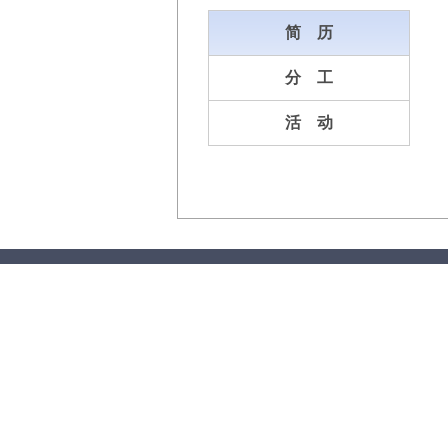
简
历
分
工
活
动