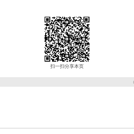
）
扫一扫分享本页