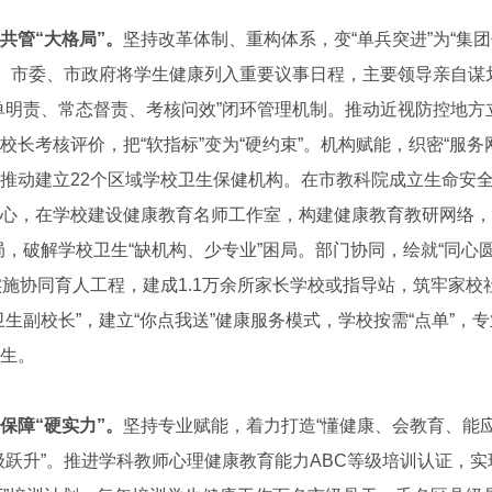
共管“大格局”。
坚持改革体制、重构体系，变“单兵突进”为“集
”。市委、市政府将学生健康列入重要议事日程，主要领导亲自谋
单明责、常态督责、考核问效”闭环管理机制。推动近视防控地方
校长考核评价，把“软指标”变为“硬约束”。机构赋能，织密“服务
推动建立22个区域学校卫生保健机构。在市教科院成立生命安
心，在学校建设健康教育名师工作室，构建健康教育教研网络，
局，破解学校卫生“缺机构、少专业”困局。部门协同，绘就“同心
实施协同育人工程，建成1.1万余所家长学校或指导站，筑牢家校社
生副校长”，建立“你点我送”健康服务模式，学校按需“点单”，专
生。
保障“硬实力”。
坚持专业赋能，着力打造“懂健康、会教育、能
级跃升”。推进学科教师心理健康教育能力ABC等级培训认证，实