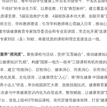
千万”培训计划，每年培训学生健康工作百名市级骨干、千名区县
、干得好”的专业生力军。以赛促教，打造“典型标杆”。建立覆盖
优质课竞赛、5届应急救护大赛、4届校医基本功大赛。创新开展“
班主任、学科教师赛道，引导学科教师将心育融入日常，推动心育
组建市级健康教育专家指导委员会和专业宣讲团，常态化开展“送课
专家到区（县）到校，将最优质的课程和理念直接送达一线。
素养“浸润度”。
聚焦课程与活动，坚持“五育融合”，推动健康知
，让健康知识“扎根”。构建“国家—地方—校本”三级课程有机衔接
本，建立“培德润心、启智润心、健体润心、尚美润心、乐劳润心
色化发展。文化浸润，让健康理念“入心”。将“师生健康 中国健
“营养小达人”评选，举办校园厨艺大赛、急救技能比武、健康教育
生在参与中将健康意识内化为自觉追求。数智赋能，让健康资源“贯
平台，首批上线403节精品课程。依托官微等媒体矩阵，打造“健康