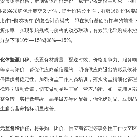
贸市场等价格，定期集体询价定价，赋予学校定价主动权。同时
期组织各采购包开展交叉评估，提升价格公平性，有效遏制价格虚
础折扣+阶梯折扣”的复合计价模式，即在执行基础折扣率的前提
折扣率，实现采购规模与价格的动态联动，有效强化采购成本控
别下降10%—15%和8%—15%。
化体验赢口碑。
设置食材质量、配送时效、价格竞争力、服务响
等参与评价，督促供应商诚信履约。明确供应商退出情形及候补
保障供餐稳定性。加强食堂工作人员培训，落实食堂精细化管理
律科学编制食谱，切实做到品种丰富、营养均衡。如，黄埔区部
整食谱，实行低年级、高年级差异化配餐，强化奶制品、豆制品
学生膳食营养指标明显改善。
元监督增信任。
将采购、比价、供应商管理等事务性工作收至区