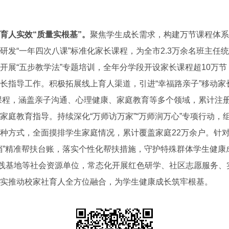
育人实效“质量实根基”。
聚焦学生成长需求，构建万节课程体系
研发“一年四次八课”标准化家长课程，为全市2.3万余名班主任
开展“五步教学法”专题培训，全年分学段开设家长课程超10万
长指导工作。积极拓展线上育人渠道，引进“幸福路亲子”移动家
上课程，涵盖亲子沟通、心理健康、家庭教育等多个领域，累计注册
家庭教育指导。持续深化“万师访万家”“万师润万心”专项行动，
种方式，全面摸排学生家庭情况，累计覆盖家庭22万余户。针
档”精准帮扶台账，落实个性化帮扶措施，守护特殊群体学生健康
实践基地等社会资源单位，常态化开展红色研学、社区志愿服务、
实推动校家社育人全方位融合，为学生健康成长筑牢根基。