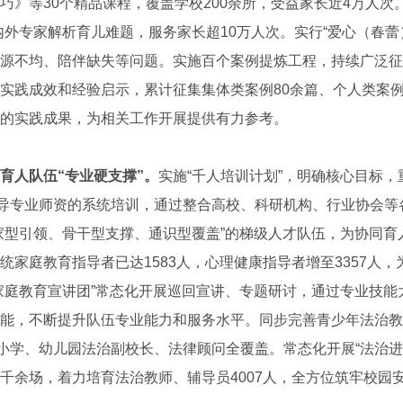
巧》等30个精品课程，覆盖学校200余所，受益家长近4万人次。
内外专家解析育儿难题，服务家长超10万人次。实行“爱心（春蕾）
源不均、陪伴缺失等问题。实施百个案例提炼工程，持续广泛征
实践成效和经验启示，累计征集集体类案例80余篇、个人类案例
的实践成果，为相关工作开展提供有力参考。
育人队伍“专业硬支撑”。
实施“千人培训计划”，明确核心目标，
指导专业师资的系统培训，通过整合高校、科研机构、行业协会等
家型引领、骨干型支撑、通识型覆盖”的梯级人才队伍，为协同育
统家庭教育指导者已达1583人，心理健康指导者增至3357人
家庭教育宣讲团”常态化开展巡回宣讲、专题研讨，通过专业技能
能，不断提升队伍专业能力和服务水平。同步完善青少年法治教
中小学、幼儿园法治副校长、法律顾问全覆盖。常态化开展“法治进
千余场，着力培育法治教师、辅导员4007人，全方位筑牢校园