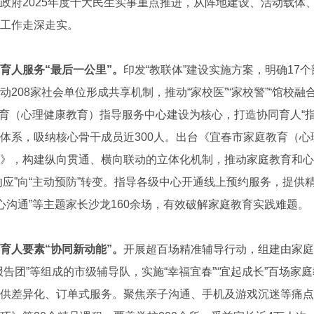
政府2025年度十大民生实事重点推进，从阵地建设、活动载体
工作走深走实。
育人服务“最后一公里”。
印发“教联体”建设实施方案，明确17
208家社会单位形成共享机制，推动“家校医”“家校警”“馆校融
庭教育（心理健康教育）指导服务中心建设为核心，打造协同育人“
体系，吸纳核心骨干成员近300人。出台《宜春市家庭教育（心
》，构建纵向贯通、横向联动的立体化机制，推动家庭教育和心
动响应”向“主动预防”转变。指导各级中心开通线上预约服务，提
从心沟通”等主题家长沙龙160余场，有效破解家庭教育实践难题。
育人要素“协同新动能”。
开展超百场精准辅导行动，组建由家庭
报告团”等组成的市级辅导队，实施“幸福宜春”“宜起成长”百场家
供差异化、订单式服务。聚焦亲子沟通、手机及游戏沉迷等痛点