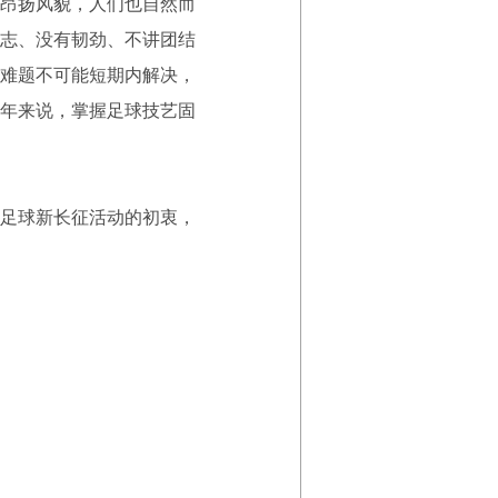
昂扬风貌，人们也自然而
志、没有韧劲、不讲团结
难题不可能短期内解决，
年来说，掌握足球技艺固
足球新长征活动的初衷，