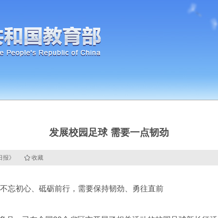
发展校园足球 需要一点韧劲
民日报》
收藏
忘初心、砥砺前行，需要保持韧劲、勇往直前