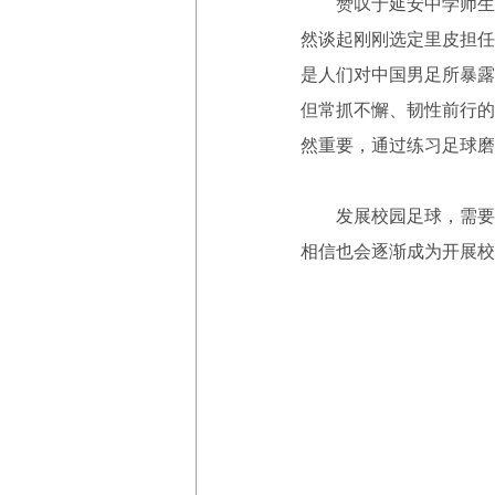
赞叹于延安中学师生在
然谈起刚刚选定里皮担任
是人们对中国男足所暴露
但常抓不懈、韧性前行的
然重要，通过练习足球磨
发展校园足球，需要不
相信也会逐渐成为开展校