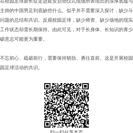
校园足球新长征走进延安启动仪式现场所表现出的深厚底蕴与
主帅的中国男足到底缺些什么。似乎并不需要深入探讨，缺少斗
问题的总结和共识。反观校园足球，缺少师资、缺少场地的现实
工作状态却需长期保持。由此可见，对于长身体、长知识的青少
砺意志可能更为重要。
忘初心、砥砺前行，需要保持韧劲、勇往直前。这是开展校园
园足球活动的共识。
扫一扫分享本页