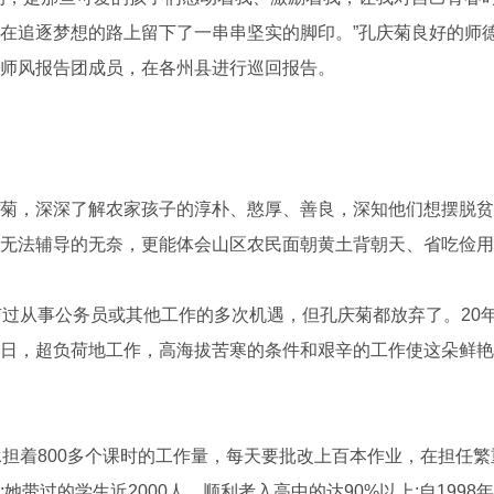
在追逐梦想的路上留下了一串串坚实的脚印。”孔庆菊良好的师德
师风报告团成员，在各州县进行巡回报告。
，深深了解农家孩子的淳朴、憨厚、善良，深知他们想摆脱贫
无法辅导的无奈，更能体会山区农民面朝黄土背朝天、省吃俭用
过从事公务员或其他工作的多次机遇，但孔庆菊都放弃了。20
日，超负荷地工作，高海拔苦寒的条件和艰辛的工作使这朵鲜艳
着800多个课时的工作量，每天要批改上百本作业，在担任繁
她带过的学生近2000人，顺利考入高中的达90%以上;自199