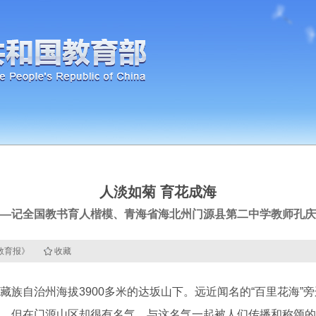
人淡如菊 育花成海
—记全国教书育人楷模、青海省海北州门源县第二中学教师孔庆
国教育报》
收藏
自治州海拔3900多米的达坂山下。远近闻名的“百里花海”
，但在门源山区却很有名气，与这名气一起被人们传播和称颂的