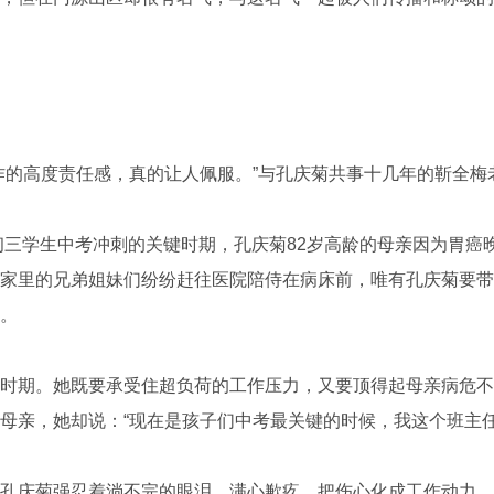
的高度责任感，真的让人佩服。”与孔庆菊共事十几年的靳全梅
三学生中考冲刺的关键时期，孔庆菊82岁高龄的母亲因为胃癌
家里的兄弟姐妹们纷纷赶往医院陪侍在病床前，唯有孔庆菊要带
。
期。她既要承受住超负荷的工作压力，又要顶得起母亲病危不
母亲，她却说：“现在是孩子们中考最关键的时候，我这个班主任
庆菊强忍着淌不完的眼泪，满心歉疚，把伤心化成工作动力，