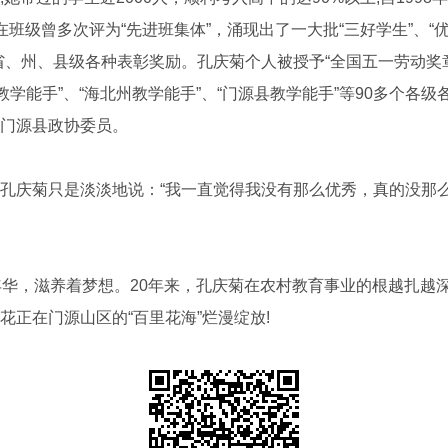
班级曾多次评为“先进班集体”，涌现出了一大批“三好学生”、“优
省、州、县级各种表彰奖励。孔庆菊个人被授予“全国五一劳动奖章”
教学能手”、“海北州教学能手”、“门源县教学能手”等90多个各
门源县政协委员。
庆菊只是淡淡地说：“我一直觉得我没有那么优秀，真的没那
华，滋养着梦想。20年来，孔庆菊在农村教育事业的根越扎越
花正在门源山区的“百里花海”烂漫绽放!