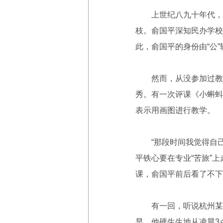
上世纪八九十年代，温
枝。俞国平深知民办学校
此，俞国平的身份由“公”
然而，从没参加过教研
秀。有一次评课《小蝌蚪找
表示用画图进行教学。
“那段时间我觉得自己很
平铁心要在专业“苦旅”
课，俞国平前后看了不下
有一回，听说杭州某名
早，他硬生生地从凌晨3