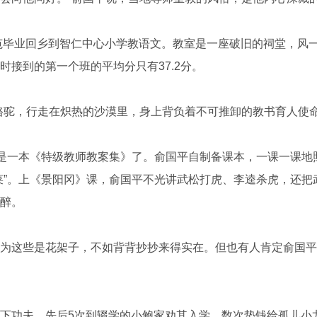
范毕业回乡到智仁中心小学教语文。教室是一座破旧的祠堂，风
时接到的第一个班的平均分只有37.2分。
驼，行走在炽热的沙漠里，身上背负着不可推卸的教书育人使命
是一本《特级教师教案集》了。俞国平自制备课本，一课一课地
菜”。上《景阳冈》课，俞国平不光讲武松打虎、李逵杀虎，还把
醉。
这些是花架子，不如背背抄抄来得实在。但也有人肯定俞国平
功夫，先后5次到辍学的小鲍家劝其入学，数次垫钱给孤儿小