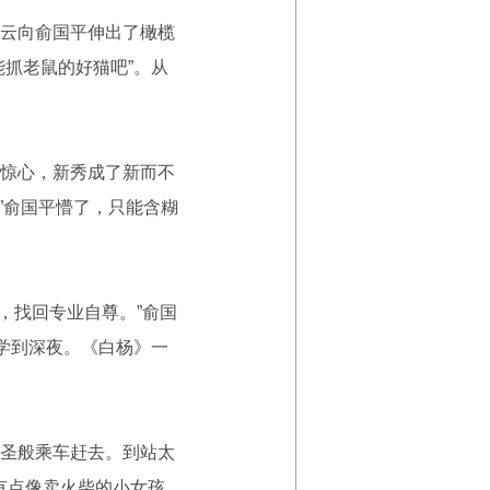
云向俞国平伸出了橄榄
抓老鼠的好猫吧”。从
惊心，新秀成了新而不
?”俞国平懵了，只能含糊
，找回专业自尊。”俞国
学到深夜。《白杨》一
圣般乘车赶去。到站太
有点像卖火柴的小女孩。