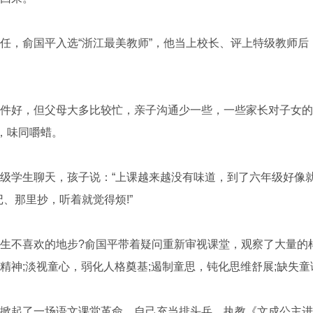
，俞国平入选“浙江最美教师”，他当上校长、评上特级教师后
好，但父母大多比较忙，亲子沟通少一些，一些家长对子女的
”，味同嚼蜡。
学生聊天，孩子说：“上课越来越没有味道，到了六年级好像就
、那里抄，听着就觉得烦!”
不喜欢的地步?俞国平带着疑问重新审视课堂，观察了大量的
精神;淡视童心，弱化人格奠基;遏制童思，钝化思维舒展;缺失
起了一场语文课堂革命，自己充当排头兵。执教《文成公主进