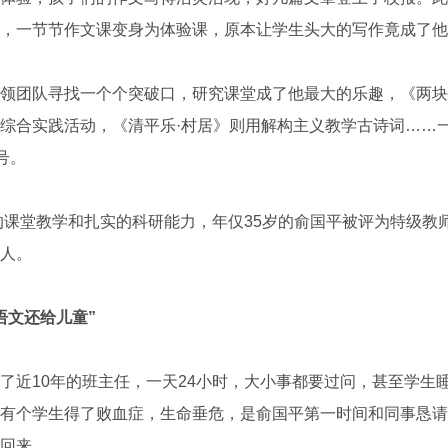
，一节节作文课变身为体验课，原本让学生头大的写作竟成了他
团队寻找一个个突破口，研究课堂成了他最大的乐趣，《两块
综合实践活动，《清平乐·村居》则用解构主义教学古诗词……
号。
课堂教学和扎实的科研能力，年仅35岁的俞国平被评为特级教
人。
语文还给儿童”
近10年的班主任，一天24小时，大小事都要过问，甚至学生
有个学生得了败血症，生命垂危，是俞国平第一时间和同事恳请
回来。