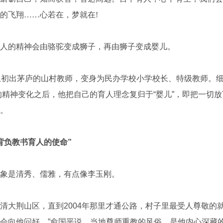
的飞翔……心若在，梦就在!
的精神会由骆驼变成狮子，再由狮子变成婴儿。
初出茅庐的山村教师，变身为民办学校小学校长、特级教师。细
子”的精神变化之后，他把自己的育人理念复归于“婴儿”，即把一切
。
背负教书育人的使命”
是清秀、儒雅，有点像李玉刚。
荆山区，直到2004年那里才通公路，村子里最受人尊敬的就
会向他问好。”俞国平说，当地尊师重教的风俗，是他内心深藏