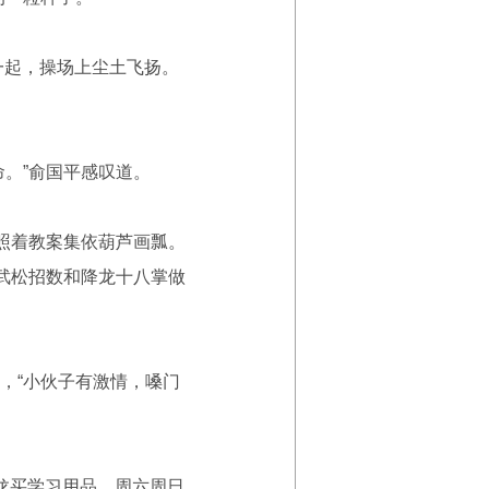
一起，操场上尘土飞扬。
。”俞国平感叹道。
照着教案集依葫芦画瓢。
武松招数和降龙十八掌做
，“小伙子有激情，嗓门
龙买学习用品，周六周日