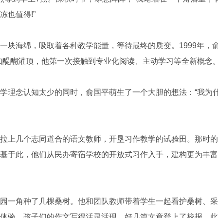
也值得!”
海绵，吸取着各种教学能量，等待最终的质变。1999年，俞
如醍醐灌顶，他第一次接触到专业化阅读、主动学习等全新概念
理念认知太少的同时，俞国平萌生了一个大胆的想法：“我为
上几个志同道合的语文教师，开垦习作教学的试验田。那时的
基于此，他们从民办寄宿学校的开放式习作入手，建构更为丰富
一角种了几棵桑树。他和团队教师带着学生一起看护桑树、采
体验，孩子们的作文写得活灵活现，好几篇文章登上了校报。此