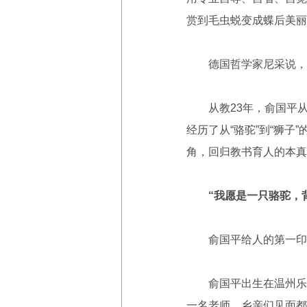
赏到毛虫蜕变成蝶后美丽
德国哲学家尼采说，人
从教23年，俞国平从
经历了从“骆驼”到“狮
角，回归教书育人的本真
“我愿是一只骆驼，
俞国平给人的第一印象
俞国平出生在温州乐清大
一名老师，乡亲们见面都