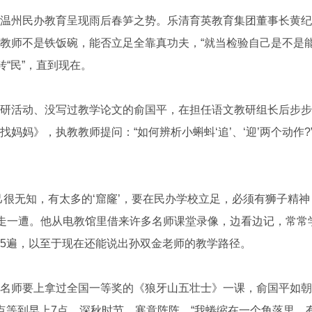
州民办教育呈现雨后春笋之势。乐清育英教育集团董事长黄纪
教师不是铁饭碗，能否立足全靠真功夫，“就当检验自己是不是能
转“民”，直到现在。
活动、没写过教学论文的俞国平，在担任语文教研组长后步步
妈妈》，执教教师提问：“如何辨析小蝌蚪‘追’、‘迎’两个动作
无知，有太多的‘窟窿’，要在民办学校立足，必须有狮子精神
上走一遭。他从电教馆里借来许多名师课堂录像，边看边记，常常
5遍，以至于现在还能说出孙双金老师的教学路径。
师要上拿过全国一等奖的《狼牙山五壮士》一课，俞国平如朝
点等到早上7点。深秋时节，寒意阵阵，“我蜷缩在一个角落里，