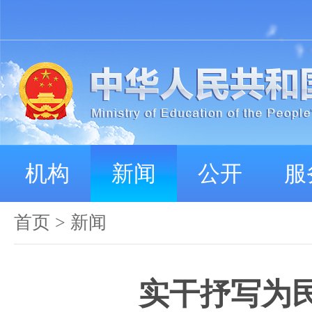
机构
新闻
公开
服
首页
>
新闻
实干抒写为