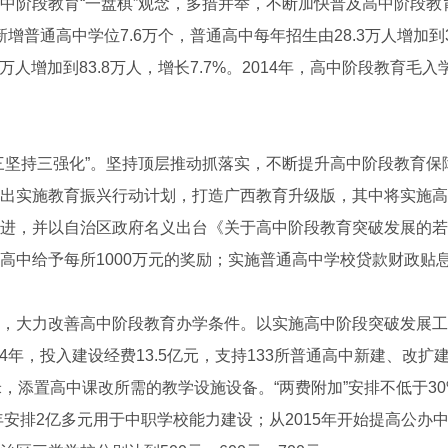
阶段教育“一盘棋”观念，多措并举，不断加快普及高中阶段教
区新增普通高中学位7.6万个，普通高中每年招生由28.3万人增加到
万人增加到83.8万人，增长7.7%。2014年，高中阶段教育毛入学
持三强化”。坚持顶层推动抓落实，不断提升高中阶段教育保障
出实施教育振兴行动计划，打造广西教育升级版，其中将实施高
进，并以自治区政府名义出台《关于高中阶段教育突破发展的若
高中给予每所1000万元的奖励；实施普通高中学校贷款财政贴
大力改善高中阶段教育办学条件。以实施高中阶段突破发展工
014年，投入建设经费13.5亿元，支持133所普通高中新建、改
米，添置高中课改所需的教学设施设备。“两费附加”安排不低于3
每年安排2亿多元用于中职学校能力建设；从2015年开始提高公办