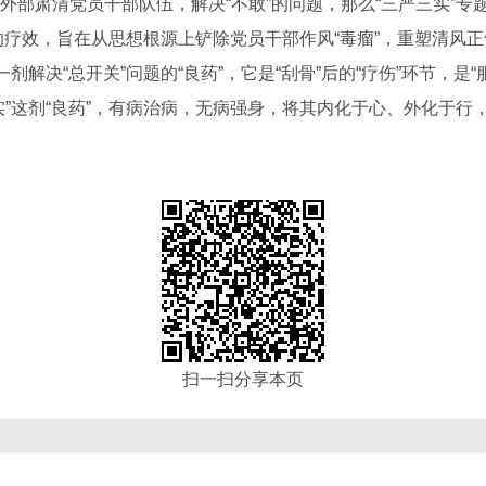
肃清党员干部队伍，解决“不敢”的问题，那么“三严三实”专
想”的疗效，旨在从思想根源上铲除党员干部作风“毒瘤”，重塑清风
剂解决“总开关”问题的“良药”，它是“刮骨”后的“疗伤”环节，是“
实”这剂“良药”，有病治病，无病强身，将其内化于心、外化于行
扫一扫分享本页