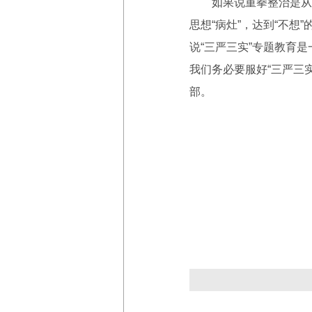
如果说重拳整治是从外部
思想“病灶”，达到“不
说“三严三实”专题教育是一
我们务必要服好“三严三
部。