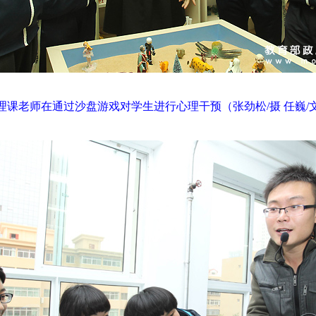
理课老师在通过沙盘游戏对学生进行心理干预（张劲松/摄 任巍/