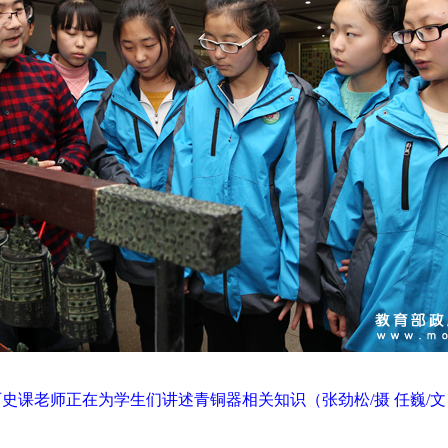
历史课老师正在为学生们讲述青铜器相关知识（张劲松/摄 任巍/文