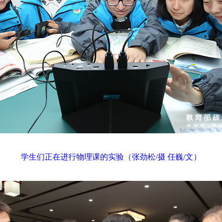
学生们正在进行物理课的实验（张劲松/摄 任巍/文）