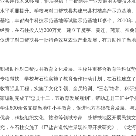
业实用技术30多项，解决突破了一批阻碍产业发展的关键技术
水平明显提升。学校与对口帮扶县共建忠县柑桔高产示范基地、
基地，丰都肉牛科技示范基地等试验示范基地10多个。2010年
经费，在石柱投入近300万元，建立了魔芋、黄连、莼菜、蚕桑
促进了对口帮扶县一批特色效益农业产业发展，有力助推了当地
极助推对口帮扶县教育文化发展。学校注重整合教育学科优势
专项帮扶。学校与石柱实施了教育合作行动计划，在石柱建立了
教育强县工程，实施了文化引领、全员培训、“三名”培养、科研
家编制完成了“忠县十二﹒五教育发展规划”，帮助忠县三汇中学
学生600余名支援当地中小学教育，促进地方基础教育发展。与
优势，积极组织文化、旅游等领域专家，赴帮扶地区开展民族文
究，在石柱实施了《巴盐古道线性景观长廊开发研究》、《龙河