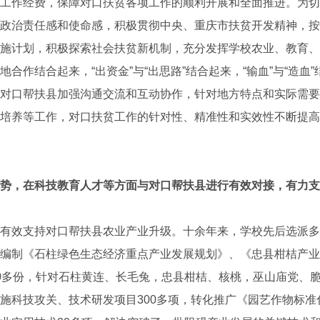
工作经费，保障对口扶贫各项工作的顺利开展和全面推进。为切
政治责任感和使命感，积极贯彻中央、重庆市扶贫开发精神，按
施计划，积极探索社会扶贫新机制，充分发挥学校农业、教育、
合作结合起来，“出资金”与“出思路”结合起来，“输血”与“造血
对口帮扶县加强沟通交流和互动协作，针对地方特点和实际需要
培养等工作，对口扶贫工作的针对性、精准性和实效性不断提高
势，在科技教育人才等方面与对口帮扶县进行有效对接，有力支
效支持对口帮扶县农业产业升级。十余年来，学校先后选派多学
编制《石柱绿色生态经济重点产业发展规划》、《忠县柑桔产业
0多份，针对石柱黄连、长毛兔，忠县柑桔、核桃，巫山庙党、
施科技攻关、技术研发项目300多项，转化推广《园艺作物标准