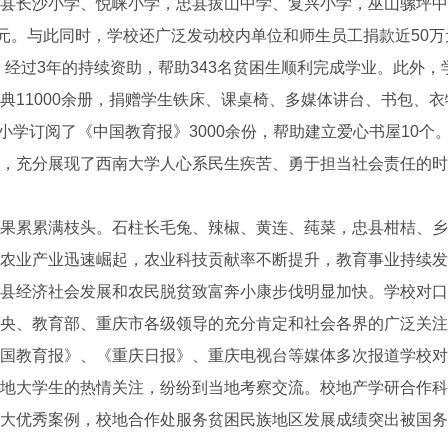
县长沙小学、悦崃小学，忠县拔山中学、复兴小学，巫山骡坪中
万元。与此同时，学校还广泛发动校内单位和师生员工捐款近50
活动，经过3年的持续资助，帮助343名贫困生顺利完成学业。此外
典11000余册，捐赠学生铁床、课桌椅、多媒体讲台、书包、
中小学订阅了《中国教育报》3000余份，帮助建立爱心书屋10
，充分展现了西南大学人心系民生疾苦、勇于担当社会责任的时
累累满枝头。石柱长毛兔、辣椒、黄连、莼菜，忠县柑桔、乡
农业产业迅速崛起，农业科技贡献率不断提升，教育事业持续发
县经济社会发展和农民脱贫致富奔小康步伐明显加快。学校对口
央、教育部、重庆市各级领导的充分肯定和社会各界的广泛关注
国教育报》、《重庆日报》、重庆电视台等媒体多次报道学校对
地大学生的热情关注，纷纷到当地考察交流。校地产学研合作科教
大优秀案例，校地合作处服务贫困民族地区发展成绩突出被国务