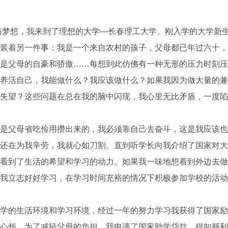
与梦想，我来到了理想的大学—长春理工大学。刚入学的大学新
装着另一件事：我是一个来自农村的孩子，父母都已年过六十，
是父母的自豪和骄傲……每想到此仿佛有一种无形的压力时刻压
养活自己，我能做什么？我应该做什么？如果我因为做大量的兼
失望？这些问题在总在我的脑中闪现，我心里无比矛盾，一度陷
父母省吃俭用攒出来的，我必须靠自己去奋斗，这是我应该也
还在为我辛劳，我就心如刀割。直到听学长向我介绍了国家对大
看到了生活的希望和学习的动力。如果我一味地想着到外边去做
我立志好好学习，在学习时间充裕的情况下积极参加学校的活动
的生活环境和学习环境，经过一年的努力学习我获得了国家励
心烦。为了减轻父母的负担，我申请了国家助学贷款，得知顺利