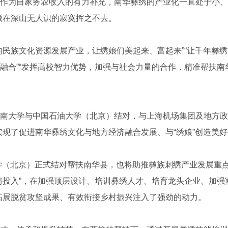
作为自家务农收入的有力补充，南华彝绣的产业化一直处于小、
藏在深山无人识的寂寞挥之不去。
族文化资源发展产业，让绣娘们美起来、富起来”“让千年彝绣
融合”“发挥高校智力优势，加强与社会力量的合作，精准帮扶南
大学与中国石油大学（北京）结对，与上海机场集团及地方政
实现了促进南华彝绣文化与地方经济融合发展、与“绣娘”创造美
学（北京）正式结对帮扶南华县，也将助推彝族刺绣产业发展重
情投入”，在加强顶层设计、培训彝绣人才、培育龙头企业、加强
拓展脱贫攻坚成果、有效衔接乡村振兴注入了强劲的动力。