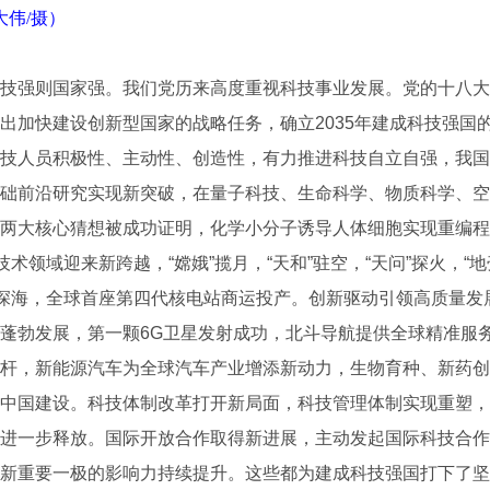
大伟/摄）
强则国家强。我们党历来高度重视科技事业发展。党的十八大
出加快建设创新型国家的战略任务，确立2035年建成科技强国
技人员积极性、主动性、创造性，有力推进科技自立自强，我国
础前沿研究实现新突破，在量子科技、生命科学、物质科学、空
两大核心猜想被成功证明，化学小分子诱导人体细胞实现重编程
技术领域迎来新跨越，“嫦娥”揽月，“天和”驻空，“天问”探火，“
米深海，全球首座第四代核电站商运投产。创新驱动引领高质量发
蓬勃发展，第一颗6G卫星发射成功，北斗导航提供全球精准服
杆，新能源汽车为全球汽车产业增添新动力，生物育种、新药创
中国建设。科技体制改革打开新局面，科技管理体制实现重塑，
进一步释放。国际开放合作取得新进展，主动发起国际科技合作
新重要一极的影响力持续提升。这些都为建成科技强国打下了坚