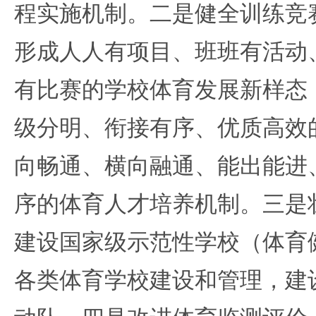
程实施机制。二是健全训练竞
形成人人有项目、班班有活动
有比赛的学校体育发展新样态
级分明、衔接有序、优质高效
向畅通、横向融通、能出能进
序的体育人才培养机制。三是
建设国家级示范性学校（体育
各类体育学校建设和管理，建