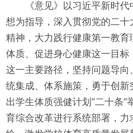
《意见》以习近平新时代中
想为指导，深入贯彻党的二十
精神，大力践行健康第一教育
体质、促进身心健康这一目标
这一主要路径，坚持问题导向
统集成、体系施策，勇于创新
出学生体质强健计划“二十条”
育综合改革进行系统部署，力