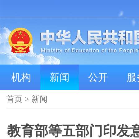
机构
新闻
公开
服
首页
>
新闻
教育部等五部门印发