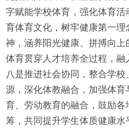
字赋能学校体育，强化体育活
育体育文化，树牢健康第一理
神，涵养阳光健康、拼搏向上
体育贯穿人才培养全过程，融
八是推进社会协同，整合学校
源，深化体教融合，加强体育
育、劳动教育的融合，鼓励各
筹，共同提升学生体质健康水