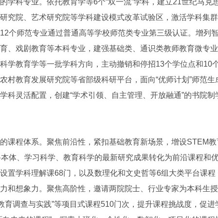
科专业。依托教育学等6个“双一流”学科，建立21世纪马克
研究院、艺术研究院等学科建设模式改革试验区，激活学科集群
12个师范专业通过普通高等学校师范类专业第三级认证。增列
育、戏剧教育等本科专业，建强基础类、通识类教师教育微专业
科学教育学等一批学科方向，主动撤销和停招13个学位点和10
农村教育发展研究院等省部级科研平台，面向“优师计划”师范生
学科灵活配置，创建“学术引领、自主管理、开放融通”的书院制
课程体系。聚焦前沿性，紧扣基础教育新场景，增设STEM教
科本体、学习科学、教育科学的最新研究成果转化为前沿课程和
设置学科理解课68门，以及数理化和文史哲等6组大类平台课程
力和想象力。聚焦高阶性，邀请两院院士、行业专家为本科生授课3
村教育调查与实践”等项目式课程510门次，提升课程挑战度，促