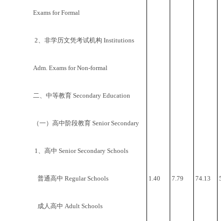
Exams for Formal
2、非学历文凭考试机构 Institutions
Adm. Exams for Non-formal
二、中等教育 Secondary Education
（一）高中阶段教育 Senior Secondary
1、高中 Senior Secondary Schools
普通高中 Regular Schools
1.40
7.79
74.13
成人高中 Adult Schools