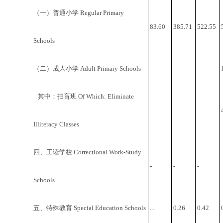
（一）普通小学 Regular Primary
83.60
385.71
522.55
Schools
（二）成人小学 Adult Primary Schools
其中：扫盲班 Of Which: Eliminate
Illiteracy Classes
四、工读学校 Correctional Work-Study
-
-
-
.
Schools
五、特殊教育 Special Education Schools
...
0.26
0.42