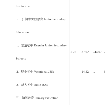
Institutions
（二）初中阶段教育 Junior Secondary
Education
1、普通初中 Regular Junior Secondary
5.26
37.92
244.07
Schools
2、职业初中 Vocational JSSs
-
14.42
...
3、成人初中 Adult JSSs
三、初等教育 Primary Education