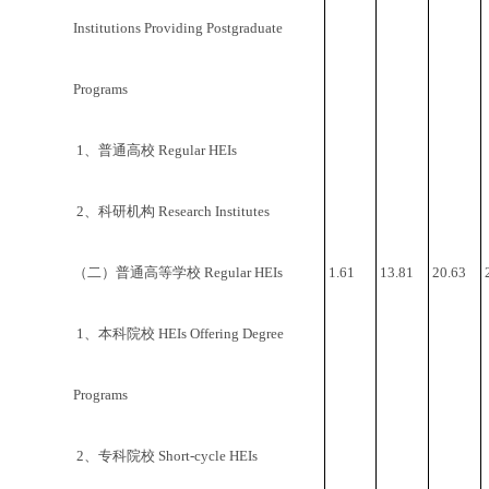
Institutions Providing Postgraduate
Programs
1、普通高校 Regular HEIs
2、科研机构 Research Institutes
（二）普通高等学校 Regular HEIs
1.61
13.81
20.63
1、本科院校 HEIs Offering Degree
Programs
2、专科院校 Short-cycle HEIs